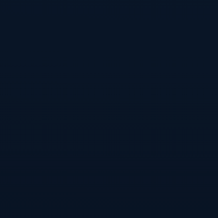
PG电子官方中文门户
九游登录中心
亚博体育官方网站
亚博体育
B体育
V体育
NG娱乐官方VIP门户
中国女篮比赛
江南体育
© 2026 开云体育(KYsports). All rights reserved.
京ICP备2024018888号-1
关于我们