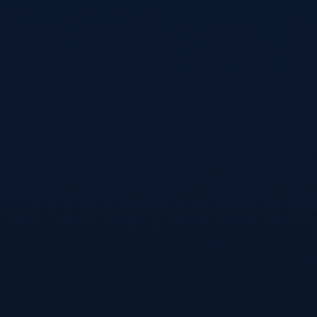
service@kysportssafe.com