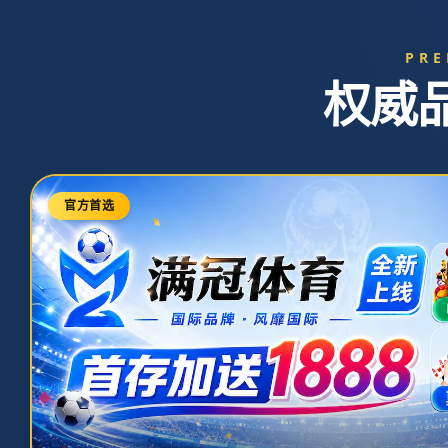
首页
新闻中心
App下载
关于我们
安全登录
App下载