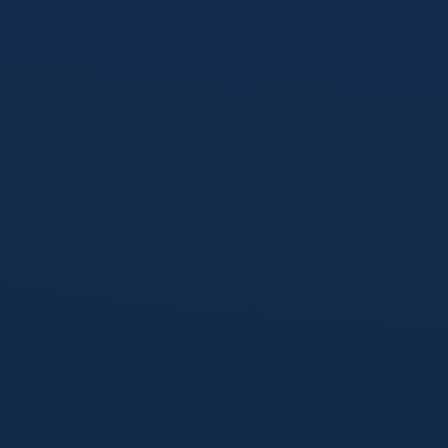
移动端专属优势
将整个体育世界，
装进您的口袋。